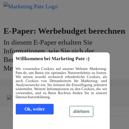
E-Paper: Werbebudget berechnen
In diesem E-Paper erhalten Sie
Informationen, wie Sie sich der
Berechnung des Werbebudgets &
Willkommen bei Marketing Pate :)
Mediabudgets annehmen können.
Wir verwenden Cookies auf unserer Website Marketing-
Pate.de, um Ihnen ein optimales Nutzererlebnis zu bieten.
Wir setzen sowohl technisch erforderliche Cookies, als
auch Cookies von Drittanbietern für Marketing- und
Analysezwecke ein. Sie können die Einwilligung jederzeit
widerrufen. Weitere Informationen zu den Cookies, die wir
verwenden, und zu Ihren Rechten finden Sie in unserer
Datenschutzerklärung.
Ok, weiter
ablehnen