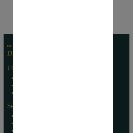
DRIVING MARKETING
DIGITAL
Über MARKETING PATE
Impressum
Datenschutz
Mastodon
Services
SEO - Suchmaschinenoptimierung
SEA - Suchmaschinenanzeigen
Salesforce Marketing Cloud