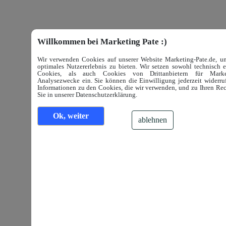
Willkommen bei Marketing Pate :)
Wir verwenden Cookies auf unserer Website Marketing-Pate.de, u
optimales Nutzererlebnis zu bieten. Wir setzen sowohl technisch e
Cookies, als auch Cookies von Drittanbietern für Mark
Analysezwecke ein. Sie können die Einwilligung jederzeit widerruf
Informationen zu den Cookies, die wir verwenden, und zu Ihren Rec
Sie in unserer Datenschutzerklärung.
Ok, weiter
ablehnen