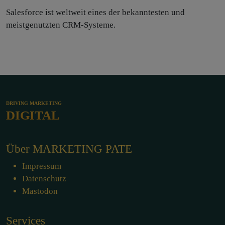
Salesforce ist weltweit eines der bekanntesten und
meistgenutzten CRM-Systeme.
DRIVING MARKETING
DIGITAL
Über MARKETING PATE
Impressum
Datenschutz
Mastodon
Services