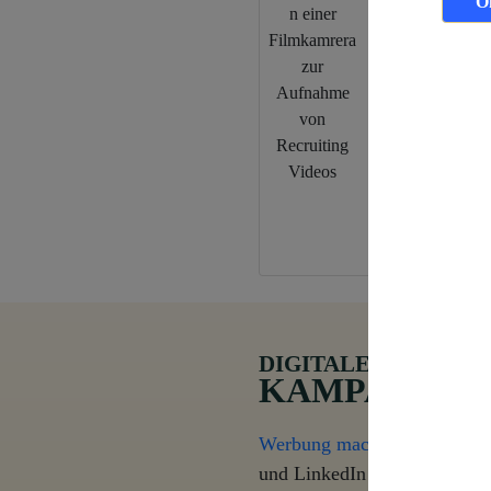
O
Recruiting Vid
2025
DIGITALE
KAMPAGNEN
Werbung machen
mit erfolg
und LinkedIn und mehr Leads 