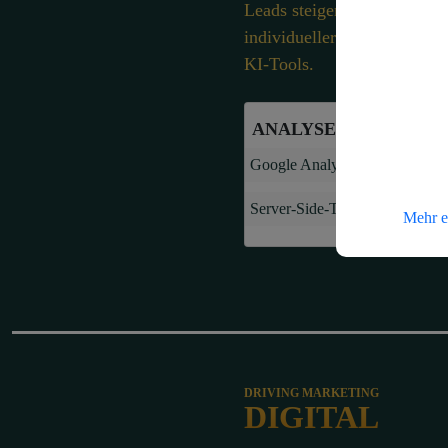
Leads steigern. Ich helfe 
individueller Automatisie
KI-Tools.
ANALYSE & TRACKI
Google Analytics 4
Server-Side-Tagging
Mehr e
DRIVING MARKETING
DIGITAL