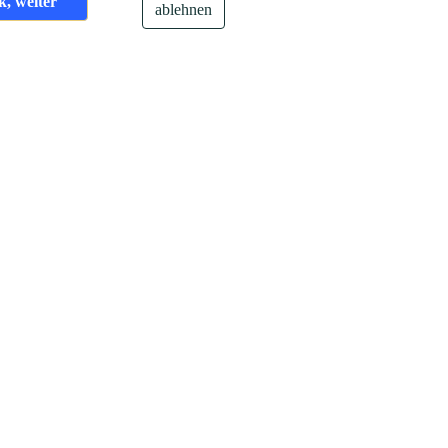
k, weiter
eos in
Social Media Recruiting
ablehnen
– Entwicklung und
Trends 2025
reichen Kampagnen in Google, Facebook
erhalten. Ich helfe Ihnen dabei, Ihre