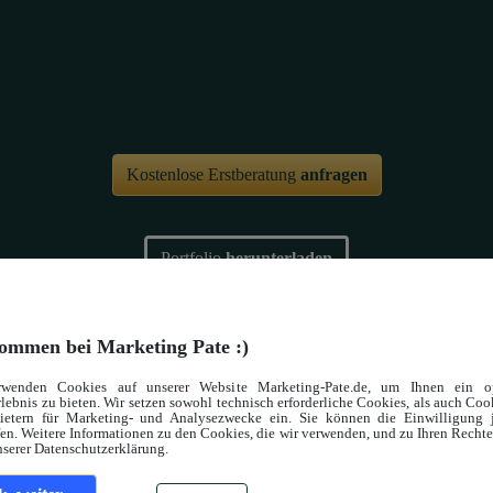
Kostenlose Erstberatung
anfragen
Portfolio
herunterladen
ommen bei Marketing Pate :)
rwenden Cookies auf unserer Website Marketing-Pate.de, um Ihnen ein op
lebnis zu bieten. Wir setzen sowohl technisch erforderliche Cookies, als auch Co
bietern für Marketing- und Analysezwecke ein. Sie können die Einwilligung j
tingblog
:
en. Weitere Informationen zu den Cookies, die wir verwenden, und zu Ihren Recht
nserer Datenschutzerklärung.