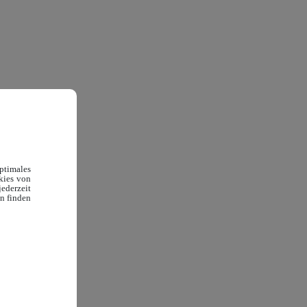
timales
okies von
ederzeit
en finden