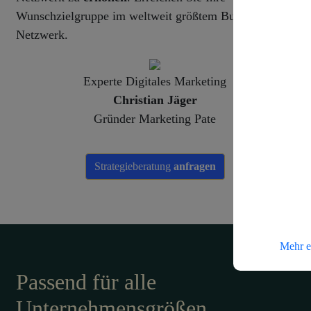
Wunschzielgruppe im weltweit größtem Business-
Netzwerk.
Experte Digitales Marketing
Christian Jäger
Gründer Marketing Pate
Strategieberatung
anfragen
Mehr e
Passend für alle
Unternehmensgrößen