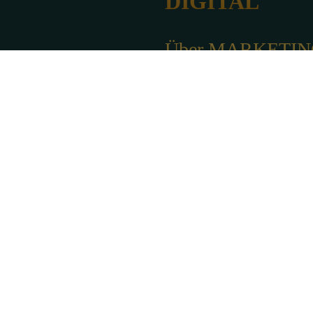
DIGITAL
Über MARKETI
PATE
Impressum
Datenschutz
Mastodon