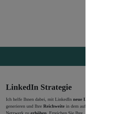
LinkedIn Strategie
Ich helfe Ihnen dabei, mit LinkedIn
neue Leads
zu
generieren und Ihre
Reichweite
in dem aufstrebenden
Netzwerk zu
erhöhen
. Erreichen Sie Ihre