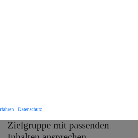
750 Millionen Fachkräften und
viele weitere Mitglieder erreichen
Sie Ihre individuelle Zielgruppe.
Ich helfe Ihnen bei der passenden
Zielgruppendefinition und
Einstellung.
Beratung
anfragen
rfahren - Datenschutz
Zielgruppe mit passenden
Inhalten ansprechen