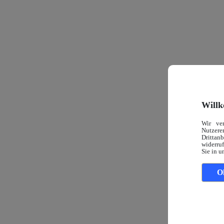
Willk
Wir ve
Nutzerer
Drittan
widerruf
Sie in u
O