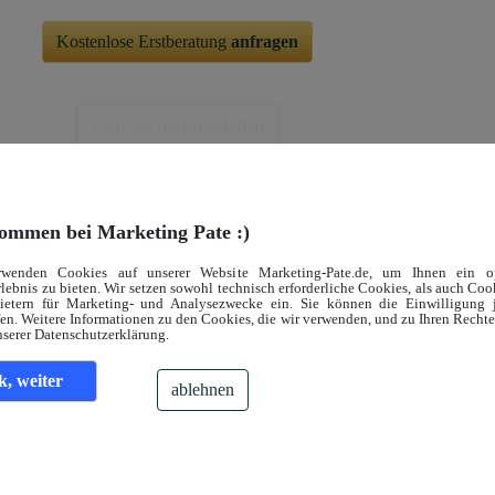
Kostenlose Erstberatung
anfragen
Portfolio
herunterladen
ommen bei Marketing Pate :)
rwenden Cookies auf unserer Website Marketing-Pate.de, um Ihnen ein op
lebnis zu bieten. Wir setzen sowohl technisch erforderliche Cookies, als auch Co
bietern für Marketing- und Analysezwecke ein. Sie können die Einwilligung j
en. Weitere Informationen zu den Cookies, die wir verwenden, und zu Ihren Recht
nserer Datenschutzerklärung.
k, weiter
ablehnen