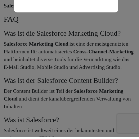
Salesforce Marketing Cloud
FAQ
Was ist die Salesforce Marketing Cloud?
Salesforce Marketing Cloud
ist eine der meistgenutzten
Plattformen für automatisiertes
Cross-Channel-Marketing
und beinhaltet diverse Tools für die Vermarktung wie das
E-Mail Studio, Mobile Studio und Advertising Studio.
Was ist der Salesforce Content Builder?
Der Content Builder ist Teil der
Salesforce Marketing
Cloud
und dient der kanalübergreifenden Verwaltung von
Inhalten.
Was ist Salesforce?
Salesforce ist weltweit eines der bekanntesten und
meistgenutzten CRM-Systeme.