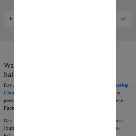
Inhalte
Was ist das Advertising Studio von
Salesforce?
Das
Advertising Studio
ist Teil der
Salesforce Marketing
Cloud
und dient der Verwaltung und Vermarktung von
personalisierten Inhalten
über diverse Plattformen wie
Facebook und Google Ads
.
Das Tool besteht aus drei Teilen: Advertising Audience,
Journey Builder ADversiting und Lead Capture (Lead-
Erfassung).