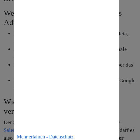
Welche Vorteile & Features bietet das
Advertising Studio?
Integration vieler digitaler Werbekanäle (z.B. Meta,
Google, LinkedIn, Twitter, Pinterest)
Ansprache passender Zielgruppen über alle Kanäle
(Audience Studio)
Integration organischer Social Media Kanäle über das
Social Studio
Erfassung von Leads direkt über Facebook und Google
(Leadanzeigen)
Wie kann das Advertising Studio
verwendet werden?
Der Zugang zum
Advertising Studio
erfolgt über die
Salesforce
Marketing Cloud. Für die Verwendung bedarf es
Mehr erfahren - Datenschutz
also einer passenden Lizenz –
Preise und Bundles der