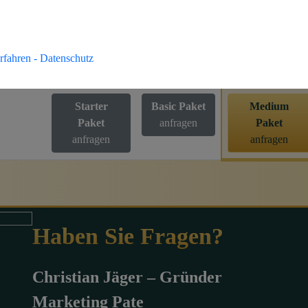
en
✓
✓
✓
rfahren - Datenschutz
1x Woche
1x Woche
1x täglich
Starter
Basic Paket
Medium
Paket
anfragen
Paket
anfragen
anfragen
Haben Sie Fragen?
Christian Jäger – Gründer
Marketing Pate