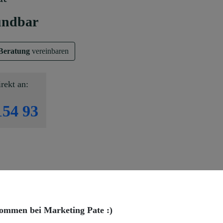
ündbar
Beratung
vereinbaren
irekt an:
154 93
ommen bei Marketing Pate :)