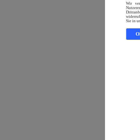
Wir ve
Nutzerer
Drittan
widerruf
Sie in u
O