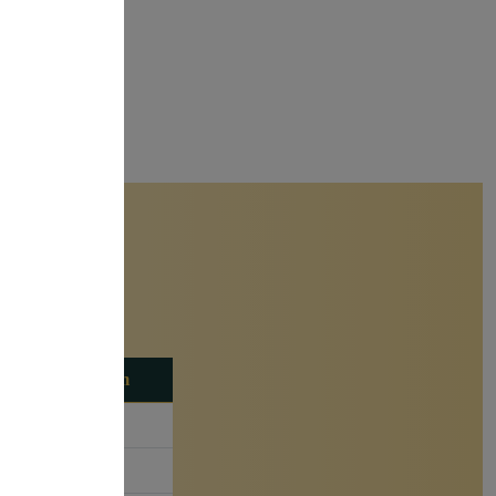
Premium
499€
✓