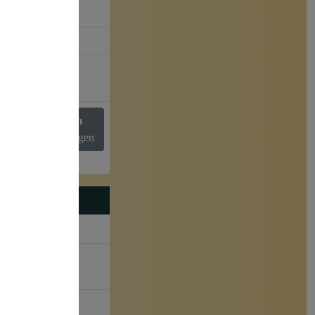
149€
✓
15%
Premium
Paket
anfragen
5
✓
✓