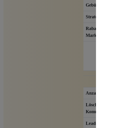
Gebühr Einrichtung
Strategie
Rabatt auf Services v
Marketing Pate
Anzahl Kanäle/ Netz
Löschung unerwünsc
Kommentare
Leads / Kontakte aus