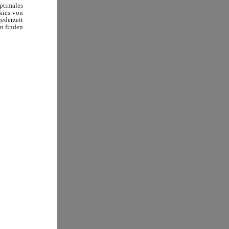
timales
okies von
ederzeit
en finden