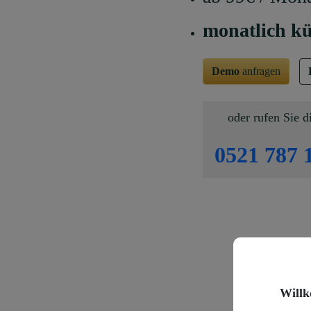
monatlich k
Demo
anfragen
oder rufen Sie d
0521 787 
Willk