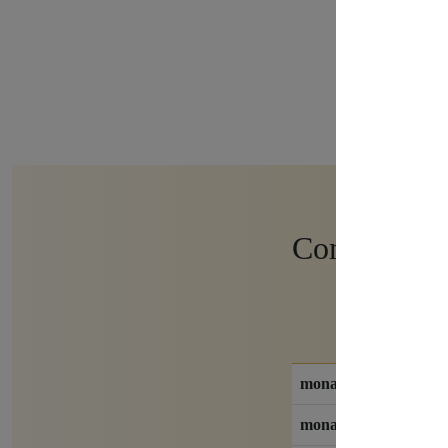
Community M
monatl. Gebühr
monatl. Kündbar