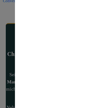
Conversion Tracking in Google Analytics 4
.
Über den Autor
Christian Jäger - Gründer Marketing
Pate
Seit 2004 beschäftige ich mich mit
digitalem
Marketing
. Wissen und die Weitergabe sind für
mich essentiell, weshalb ich
Marketing Pate
ins
Leben gerufen habe.
Nehmen Sie gerne Kontakt auf, wenn Sie Fragen