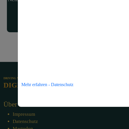
haben oder Hilfe benötigen.
✉
Kontakt
DRIVING MARKETING
DIGITAL
Mehr erfahren - Datenschutz
Über MARKETING PATE
Impressum
Datenschutz
Mastodon