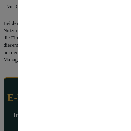
Von Christian Jäger am 2. Oktober 2022
Bei dem
Wechsel zu Google Analytics 4
stellt sich für alle
Nutzer des
Google Tag Managers
natürlich die Frage, wie
die Einrichtung und Nutzung von GA4 funktioniert. In
diesem Beitrag gehe ich einmal auf die wichtigsten Punkte
bei der
Migration von Google Analytics 4
im Google Tag
Manager ein.
E-Book: Google Analytics 4
In diesem E-Book erhalten Sie einen
Überblick zu Google Analytics 4.