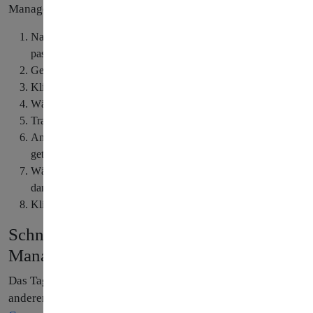
Manager fortgefahren werden.
Navigieren Sie zum Container im Google Tag Manager der
passenden Website.
Gehen Sie zu „Tags“
Klicken Sie auf „Neu“
Wählen Sie „Google Analytics: GA4-Konfiguratuion“ aus
Tragen Sie nun Ihre Mess-ID ein
An dieser Stelle können noch individuelle Einstellungen
getätigt werden
Wählen Sie bei Trigger am besten „Alle Seitenaufrufe“ aus,
damit das Tag auf jeder Ihrer Seiten ausgespielt werden kann
Klicken Sie auf speichern
Schnittstelle zwischen Google Tag
Manager und GA4 nutzen
Das Tag ist nun konfiguriert und kann wiederum von
anderen Tags verwendet werden – zum Beispiel für das