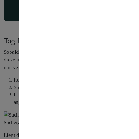
Jetzt
herunterladen
Tag für Google Analytics 4 einrichten
Sobald eine Google Analytics 4 Property erstellt ist, kann
diese im Google Tag Manager verwendet werden. Dazu
muss zunächst die Mess-ID notiert werden:
Rufen Sie die entsprechende Google Analytics 4 Property auf
Suchen Sie in der Suchleiste nach „Mess-ID“
In den Ergebnissen sollte die Mess-ID zum Kopieren
angezeigt werden
Suchergebnisse für „Mess-ID“ in Google Analytics 4
Liegt die ID parat, kann mit der Bearbeitung im Google Tag