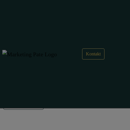
Google Analytics 4 und Google
Tag Manager
In diesem Beitrag gehe ich einmal auf die
Kontakt
wichtigsten Punkte bei der Migration von Google
Analytics 4 im Google Tag Manager ein.
GA4 News
abbonieren
Anfrage
erstellen