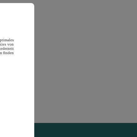
timales
okies von
ederzeit
en finden