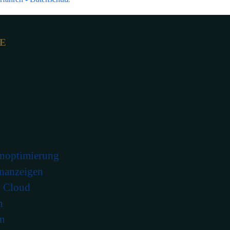
TE
noptimierung
nanzeigen
g Cloud
n
n