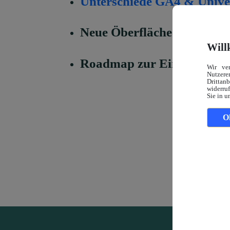
Unterschiede GA4 & Univer
Neue Öberfläche & Bericht
Will
Roadmap zur Einführung 
Wir ve
Nutzerer
Drittan
widerruf
Sie in u
O