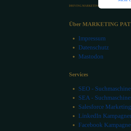
DIGITAL
DRIVING MARKETING
Über MARKETING PA
Impressum
Datenschutz
Mastodon
Services
SEO - Suchmaschine
SEA - Suchmaschine
Salesforce Marketin
LinkedIn Kampagne
Facebook Kampagne