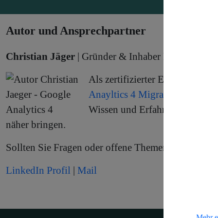
Autor und Ansprechpartner
Christian Jäger
| Gründer & Inhaber MarketingPa
Als zertifizierter Experte für 
Anayltics 4 Migration & Einf
Wissen und Erfahrung im Umga
näher bringen.
Sollten Sie Fragen oder offene Themen zu Analytic
LinkedIn Profil
|
Mail
Mehr e