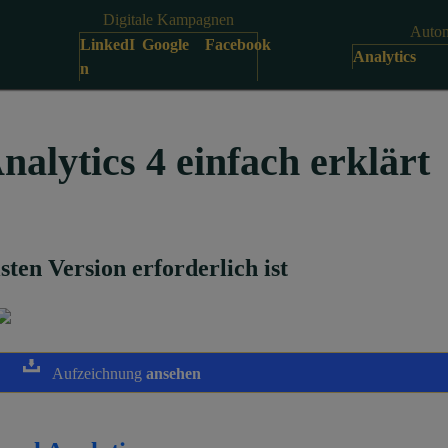
Digitale Kampagnen
Autom
LinkedI
Google
Facebook
Analytics
n
alytics 4 einfach erklärt
ten Version erforderlich ist
Aufzeichnung
ansehen