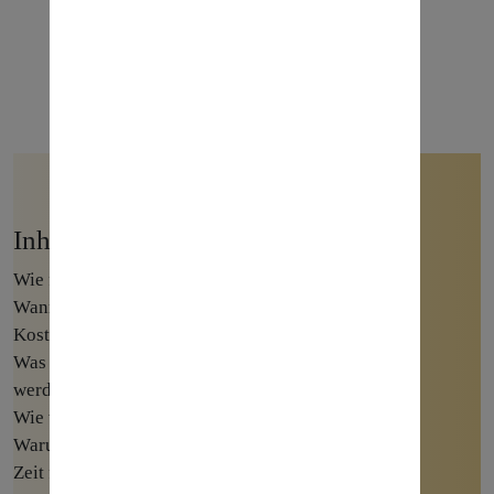
Inhalt des Webinars
Wie funktioniert Werbung bei Google?
Wann sich die Schaltung von Werbung lohnt
Kostenfallen bei der Werbung vermeiden
Was sollte vor der Schaltung der Werbung beachtet
werden?
Wie werden Anzeigen bei Google & Bing erstellt?
Warum es sich lohnt einen Experten zu beauftragen
Zeit für Ihre Fragen