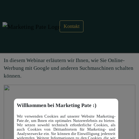
Kontakt
Webinar „So schalten Sie
Werbung bei Google & Co.“
In diesem Webinar erläutern wir Ihnen, wie Sie Online-
Werbung mit Google und anderen Suchmaschinen schalten
können.
Willkommen bei Marketing Pate :)
Wir verwenden Cookies auf unserer Website Marketing-
Pate.de, um Ihnen ein optimales Nutzererlebnis zu bieten.
Wir setzen sowohl technisch erforderliche Cookies, als
auch Cookies von Drittanbietern für Marketing- und
Analysezwecke ein. Sie können die Einwilligung jederzeit
widerrufen. Weitere Informationen zu den Cookies, die wir