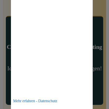
Ihr Dozent
Christian Jäger – Gründer Marketing
Pate
Ich beantworte Ihnen gerne alle Fragen!
✉
Kontakt
✉
Beratung vereinbaren
Mehr erfahren - Datenschutz