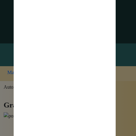
✉ Anfrage
erstellen
✉ Marketing
News und Updates
erhalten
Marketing
»
Grafikdesign
Autor: Christian Jäger am 3. April 2022
Grafikdesign Portfolio (Auszug)