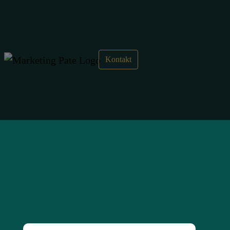
Grafikdesign
Kontakt
Als Art Director mit über 10 Jahren Erfahrung im
Grafikdesign helfe ich Ihnen bei der Kreation und
Umsetzung aller visuellen Inhalte.