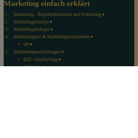
Marketing einfach erklärt
Marketing - Begriffsdefinition und Erklärung
Marketingkonzept
Marketingstrategie
Marketingmix & Marketinginstrumente
4P
Marketingausrichtungen
B2C-Marketing
B2B-Marketing
Online-Marketing
Offline-Marketing
Content-Marketing
Personalmarketing
Zielgruppen & Persona
Marketingautomation