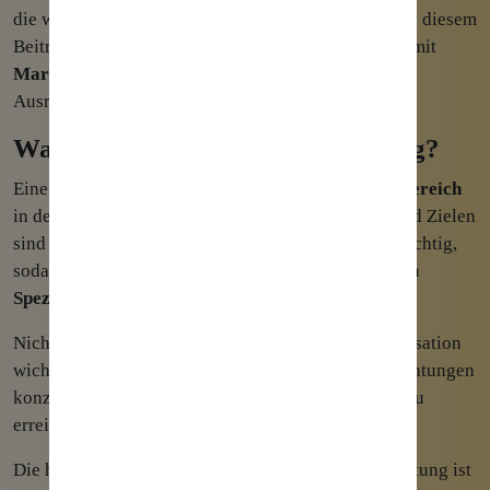
die wichtigsten
Bestandteile
des
Marketings
ein. In diesem
Beitrag möchte ich Ihnen einmal
aufzeigen
, was es mit
Marketingausrichtungen
auf sich hat und welche
Ausrichtungen es heute dabei gibt.
Was ist eine Marketingausrichtung?
Eine
Marketingausrichtung
beschreibt einen
Teilbereich
in der
Marketingstrategie
. Je nach Zielgruppe und Zielen
sind unterschiedliche Aktivitäten im
Marketing
wichtig,
sodass sich in den verschiedenen Anwendungsfällen
Spezialisierungen
entwickelt haben.
Nicht jede Marketingausrichtung ist für Ihre Organisation
wichtig, so dass Sie sich auf die passendsten Ausrichtungen
konzentrieren sollten, um Ihre Unternehmensziele zu
erreichen.
Die heute mit Abstand
wichtigste
Marketingausrichtung ist