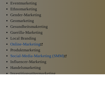
Eventmarketing
Ethnomarketing
Gender-Marketing
Geomarketing
Gesundheitsmakreting
Guerilla-Marketing
Local Branding
Online-Marketing
Produktmarketing
Social-Media-Marketing (SMM)
Influencer-Marketing
Handelsmarketing
Investitionsgütermarketing
Konsumgütermarketing
Non-Profit-Marketing
In den nächsten Beiträgen werde ich auf verschiedene
Marketingausrichtungen im Detail eingehen und starte mit