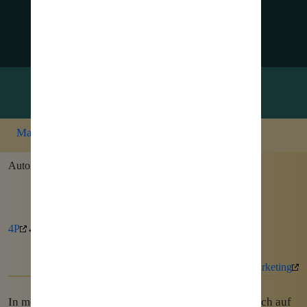
✉ Nachrichten zu
Marketingausrichtungen erhalten
Marketing
»
Marketingausrichtungen
Autor: Christian Jäger am 5. Januar 2022
Marketing einfach erklärt (Serie)
4P
← voriger Beitrag
nächster Beitrag →
B2C-Marketing
In meiner Serie „
Marketing einfach erklärt
“ gehe ich auf