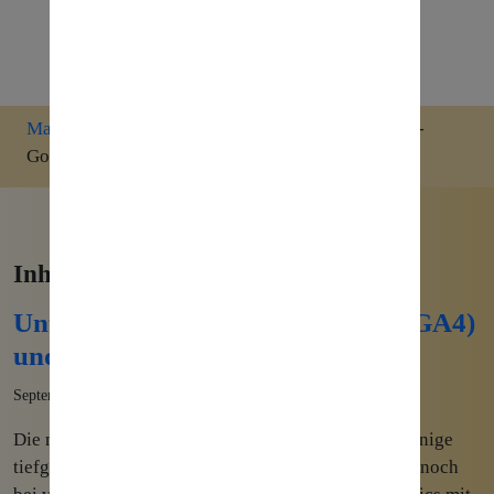
Marketing
»
Google Analytics 4 Wiki
»
Segmente -
Google Analytics 4
Inhalte zum Thema:
Unterschiede Google Analytics 4 (GA4)
und Universal Analytics
September 14th, 2022
Die neue Version von Googles Analysetool bringt einige
tiefgreifende Änderungen im Vergleich zum derzeit noch