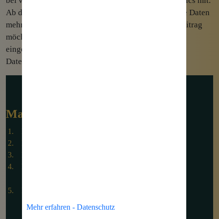
bei vielen Unternehmen genutzten Universal Analytics mit.
Ab dem 1.7.2023 sammelt Universal Analytics keine Daten
mehr – ein Wechsel wird somit Pflicht. In diesem Beitrag
möchte ich einmal auf die wichtigsten Änderungen
eingehen. Unterschiede in der Technik Keine
Datenansichten mehr […]
Marketing einfach erklärt
Marketing - Begriffsdefinition und Erklärung
Marketingkonzept
Marketingstrategie
Marketingmix & Marketinginstrumente
4P
Marketingausrichtungen
B2C-Marketing
Mehr erfahren - Datenschutz
B2B-Marketing