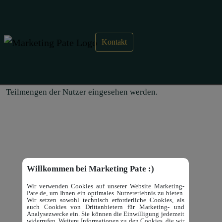
Kontakt
Segmente – Google Analytics 4
Mit Segmenten können in Google Analytics Berichte für
Teilmengen der Nutzer eingesehen werden.
Willkommen bei Marketing Pate :)
Wir verwenden Cookies auf unserer Website Marketing-
Pate.de, um Ihnen ein optimales Nutzererlebnis zu bieten.
Wir setzen sowohl technisch erforderliche Cookies, als
auch Cookies von Drittanbietern für Marketing- und
Analysezwecke ein. Sie können die Einwilligung jederzeit
widerrufen. Weitere Informationen zu den Cookies, die wir