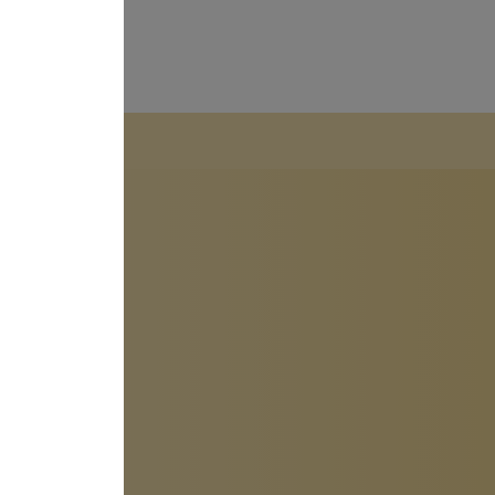
Console
ration zu
 werden, um