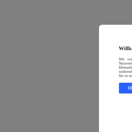
Willk
Wir ve
Nutzerer
Drittan
widerruf
Sie in u
O