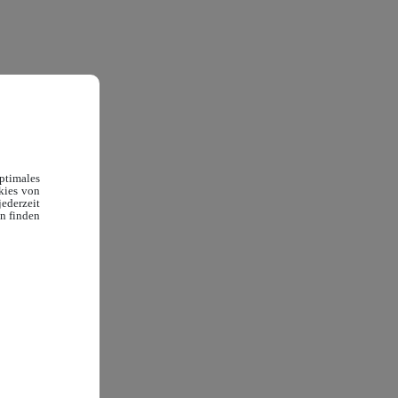
timales
okies von
ederzeit
en finden