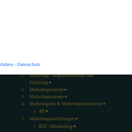
 der Search Console in Google Analytics 4 analysieren zu kö
oogle-Konten verknüpft: E-Book: Google Analytics 4 In die
einen Überblick zu […]
Marketing einfach
erklärt
rfahren - Datenschutz
Marketing - Begriffsdefinition und
Erklärung
Marketingkonzept
Marketingstrategie
Marketingmix & Marketinginstrumente
4P
Marketingausrichtungen
B2C-Marketing