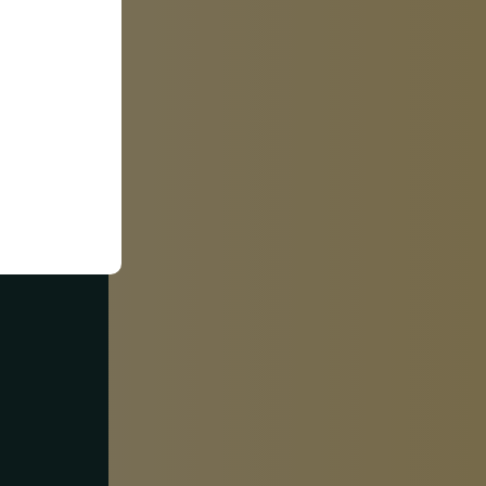
nnen. So
sem E-Book