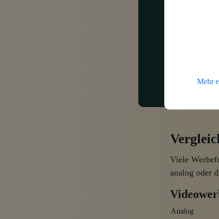
Mehr e
Verglei
Viele Werbefo
analog oder d
Videower
Analog