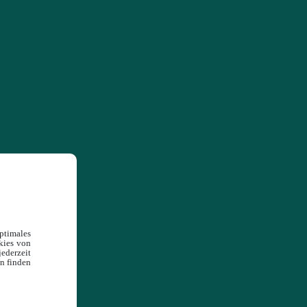
timales
okies von
ederzeit
en finden