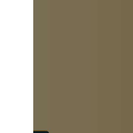
ting
 95% das
in allen
mobilen-
war also
Instrumente