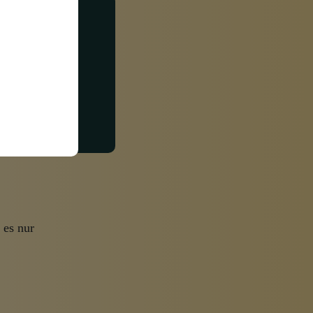
ends
im
 es nur