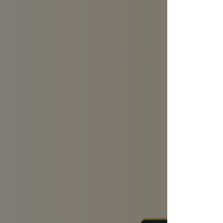
Anal
Fazit un
Unters
Laut aktuelle
mobile Web, s
Altersgruppen 
https://de.st
internetnutzu
Neben dem au
immer weiter 
Einige Zielgr
wie Messen, 