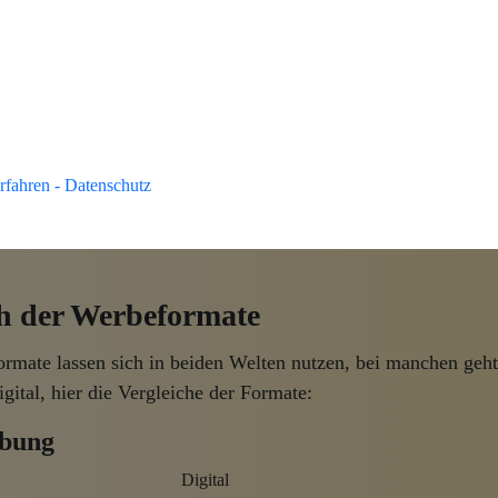
Tipps & Impulse
Anmelden und die aktuellsten
Tr
Marketing
erhalten.
rfahren - Datenschutz
✉ Jetzt
anmelden
ch der Werbeformate
rmate lassen sich in beiden Welten nutzen, bei manchen geht
igital, hier die Vergleiche der Formate:
bung
Digital