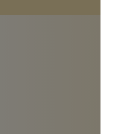
Marketing
»
Autor: Christia
Online-Marketi
Beitrag
Inhaltsver
Untersch
Verg
Targ