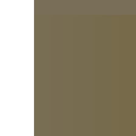
itrag →
Content-
Marketing