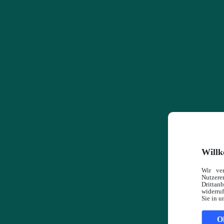
Willk
Wir ve
Nutzerer
Drittan
widerruf
Sie in u
O