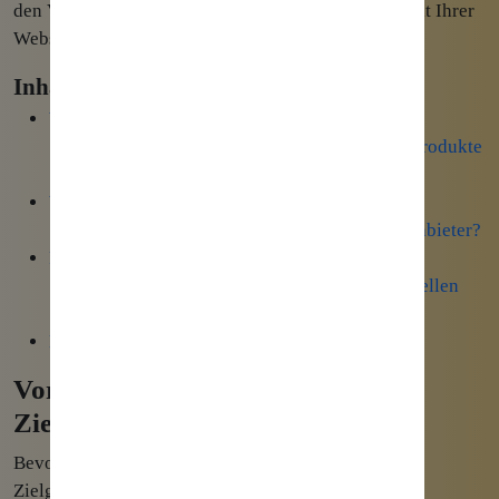
den Verkauf Ihrer Produkte und Dienstleistungen mit Ihrer
Webseite.
Inhaltsverzeichnis
Voraussetzung 1: Sie kennen Ihre Zielgruppe
Welche Quellen kommen für die eigenen Produkte
und Zielgruppen in Frage?
Voraussetzung 2: eine eigene Webseite
Eigener Shop oder Weiterleitung zu Drittanbieter?
Reichweite erzeugen und Besucher anlocken
Interessante Inhalte zu Ihrem Angebot erstellen
Bezahlte und unbezahlte Reichweite
Besucher zu Käufern konvertieren
Voraussetzung 1: Sie kennen Ihre
Zielgruppe
Bevor Sie mit allem anderen Starten, sollten Sie Ihre
Zielgruppe so
genau
wie möglich
kennen
. Alle