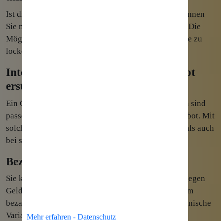
Ist die
Internetseite Ihres Unternehmens
bereit, können
Sie mit dem erzeugen von Besucherströmen starten. Die
Möglichkeiten, um Besucher auf die eigene Webseite zu
locken sind heute so breit gefächert wie noch nie.
Interessante Inhalte zu Ihrem Angebot
erstellen
Ein Grundpfeiler für diverse Quellen von Besuchern sind
passende Inhalte für Ihre Zielgruppe zu Ihrem Angebot. Mit
solchen Inhalten werden Sie es sowohl bei Google, als auch
bei sozialen Netzwerken einfacher haben.
Bezahlte und unbezahlte Reichweite
Sie können Reichweite sowohl unbezahlt, als auch gegen
Geld erhalten. Für kurzfristige Erfolge werden Sie um
bezahlte Werbung nicht herumkommen, da alle organische
Varianten einiges an Zeit für Erfolge benötigen.
Mehr erfahren - Datenschutz