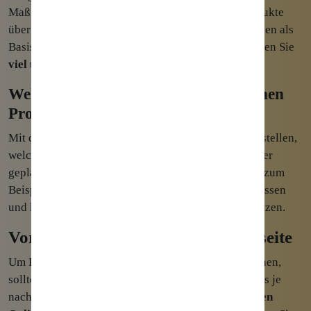
Maßnahmen, welche Ihnen beim Verkauf Ihrer Produkte
über eine Webseite helfen, nutzen diese Informationen als
Basis. Ohne eine genau definierte
Zielgruppe
werden Sie
viel unnötige Arbeit und Geld
investieren müssen.
Welche Quellen kommen für die eigenen
Produkte und Zielgruppen in Frage?
Mit dem Profil ihrer
Persona
können Sie genau feststellen,
welche Quellen später sinnvoll für die Umsetzung der
geplanten
Marketingmaßnahmen
sind. Sie werden zum
Beispiel nicht alle sozialen Netzwerke bespielen müssen
und können Ihre Ressourcen somit
fokussiert
einsetzen.
Voraussetzung 2: eine eigene Webseite
Um Produkte über eine Webseite
verkaufen
zu können,
sollte diese natürlich vorhanden sein. Zudem kann es je
nach Produkten sinnvoll sein, wenn Sie einen
eigenen