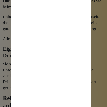
Onlineshop
betreiben. Hier können Sie nachlesen, was Sie
beim
Onlineshop erstellen
beachten sollten.
Unbedingt notwendig ist bei allen modernen Internetseiten
das sogenannte
responsive Webdesign
, welches für eine
gute Darstellung auf Displays aller Geräteklassen sorgt.
Alle
Webdesign Trends für 2022
lesen.
Eigener Shop oder Weiterleitung zu
Drittanbieter?
Sie sollten sich langfristig überlegen, was für Ihr
Unternehmen sinnvoller ist: ein eigner Shop, oder die
Auslagerung an Drittanbieter. Der Vorteil von
Drittanbietern ist der geringere Aufwand und zum Start
geringere Kosten.
Reichweite erzeugen und Besucher
anlocken