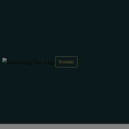
Wie verkaufe ich meine Produkte
und Dienstleistungen über eine
Webseite?
Kontakt
✉ Anfrage
erstellen
✉ Marketing
News und Updates erhalten