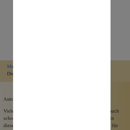
Marketing
»
Wie verkaufe ich meine Produkte und
Dienstleistungen über eine Webseite?
Autor: Christian Jäger am 20. Juni 2022
Viele Geschäftsmodelle basieren zum Teil, oft aber auch
schon Komplett auf dem Vertrieb über das Internet. In
diesem Beitrag erläutere ich Ihnen einige Eckpfeiler für