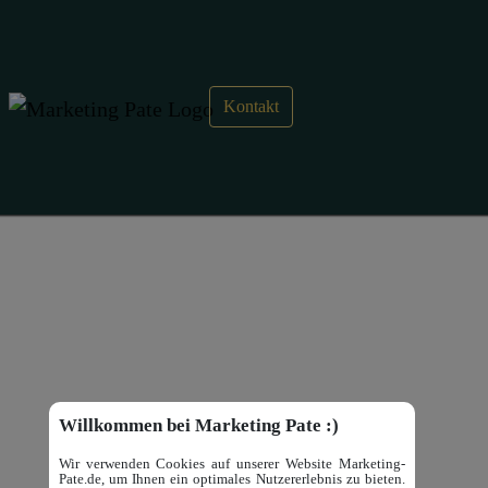
Kontakt
Akquisition – Google Analytics
Akquisition ist ein Bericht in Google Analytics, welcher
Informationen zu Quellen der Nutzergewinnung enthält.
Willkommen bei Marketing Pate :)
Wir verwenden Cookies auf unserer Website Marketing-
Pate.de, um Ihnen ein optimales Nutzererlebnis zu bieten.