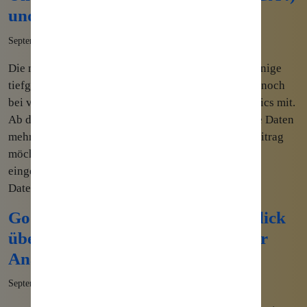
und Universal Analytics
September 14th, 2022
Die neue Version von Googles Analysetool bringt einige
tiefgreifende Änderungen im Vergleich zum derzeit noch
bei vielen Unternehmen genutzten Universal Analytics mit.
Ab dem 1.7.2023 sammelt Universal Analytics keine Daten
mehr – ein Wechsel wird somit Pflicht. In diesem Beitrag
möchte ich einmal auf die wichtigsten Änderungen
eingehen. Unterschiede in der Technik Keine
Datenansichten mehr […]
Google Analytics 4 (GA4) – Überblick
über die neue Version des Tools zur
Analyse
September 10th, 2022