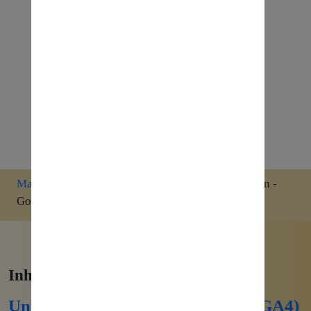
Marketing
»
Google Analytics 4 Wiki
»
Akquisition -
Google Analytics
Inhalte zum Thema:
Unterschiede Google Analytics 4 (GA4)