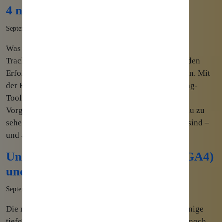
4 nutzen
September 29th, 2022
Was sind UTM-Parameter? UTM-Parameter (Urchin
Tracking Module) sind Parameter in einer URL, um den
Erfolg von Marketing-Kampagnen messen zu können. Mit
der Hilfe solcher Parameter ist es möglich in Tracking-
Tools wie Google Analytics 4 und auch der
Vorgängerversion Universal Analytics möglich genau zu
sehen, aus welchen Kampagnen Erfolge entstanden sind –
und aus welchen eben […]
Unterschiede Google Analytics 4 (GA4)
und Universal Analytics
September 14th, 2022
Die neue Version von Googles Analysetool bringt einige
tiefgreifende Änderungen im Vergleich zum derzeit noch