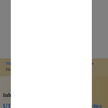
Marketing
»
Google Analytics 4 Wiki
»
Explorative
Datenanalyse - Google Analytics
Inhalte zum Thema:
UTM-Parameter mit Google Analytics