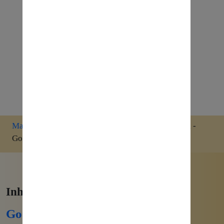
Marketing
»
Google Analytics 4 Wiki
»
Mediathek -
Google Analytics 4
Inhalte zum Thema:
Google Analytics 4 Berichte und