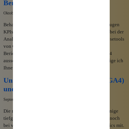
Berichtssammlungen erstellen
Oktober 23rd, 2022
Behalte mit individuellen GA4 Berichten alle wichtiugen
KPIs deines Unternehmens im Blick Ein Kernthema bei der
Analyse ist auch mit der neuesten Version des Analysetools
von Google die Nutzung von unterschiedlichsten
Berichten. Wie solche Berichte in Google Analytics 4
aussehen und individuell erstellt werden können, zeige ich
Ihnen in diesem Beitrag. Was sind Berichte in […]
Unterschiede Google Analytics 4 (GA4)
und Universal Analytics
September 14th, 2022
Die neue Version von Googles Analysetool bringt einige
tiefgreifende Änderungen im Vergleich zum derzeit noch
bei vielen Unternehmen genutzten Universal Analytics mit.