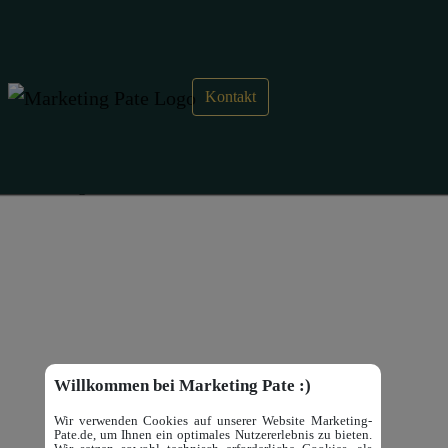
Kontakt
Mediathek – Google Analytics 4
In der Mediathek sind bei Google Analytics 4 Berichte und
Sammlungen von Berichten enthalten.
Willkommen bei Marketing Pate :)
Wir verwenden Cookies auf unserer Website Marketing-
Pate.de, um Ihnen ein optimales Nutzererlebnis zu bieten.