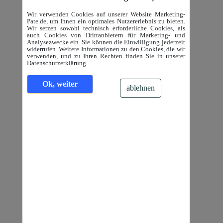
Wir verwenden Cookies auf unserer Website Marketing-
Pate.de, um Ihnen ein optimales Nutzererlebnis zu bieten.
Wir setzen sowohl technisch erforderliche Cookies, als
auch Cookies von Drittanbietern für Marketing- und
Analysezwecke ein. Sie können die Einwilligung jederzeit
widerrufen. Weitere Informationen zu den Cookies, die wir
verwenden, und zu Ihren Rechten finden Sie in unserer
Datenschutzerklärung.
Ok, weiter
ablehnen