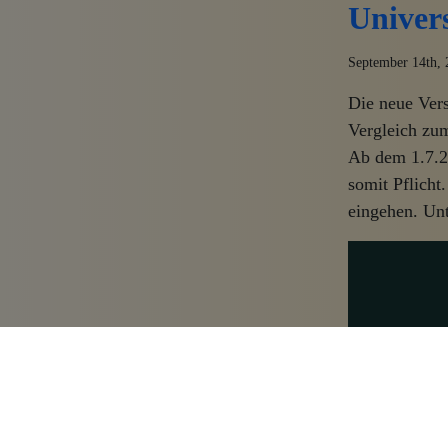
Univers
September 14th, 
Die neue Vers
Vergleich zum
Ab dem 1.7.2
somit Pflicht
eingehen. Un