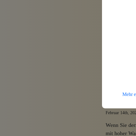
Neues G
April 25th, 2023
Ab dem 01.07.
Daten mehr s
viele Verände
Beitrag habe 
Google Analyt
„In die
keine D
Mehr e
der Hin
Februar 14th, 20
Wenn Sie derz
mit hoher Wah