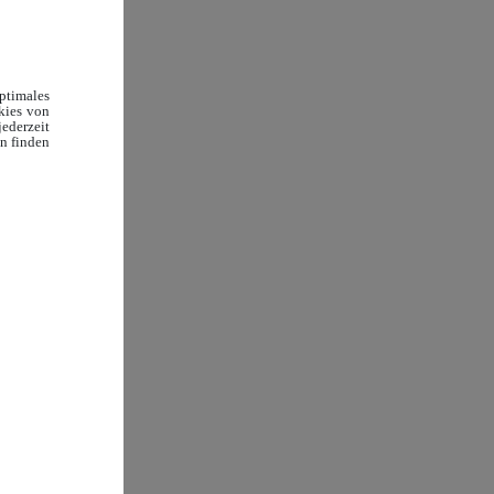
timales
okies von
ederzeit
en finden