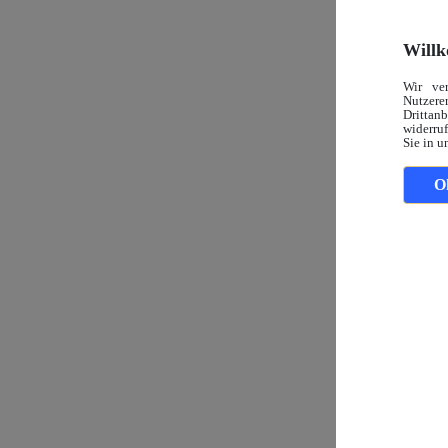
Willk
Wir ve
Nutzerer
Drittan
widerruf
Sie in u
O