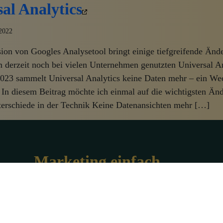
al Analytics
2022
ion von Googles Analysetool bringt einige tiefgreifende Än
 derzeit noch bei vielen Unternehmen genutzten Universal An
023 sammelt Universal Analytics keine Daten mehr – ein We
. In diesem Beitrag möchte ich einmal auf die wichtigsten Än
terschiede in der Technik Keine Datenansichten mehr […]
Marketing einfach
erklärt
Marketing - Begriffsdefinition und
Erklärung
Marketingkonzept