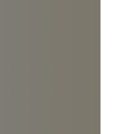
dem 01
Mai 15th, 2023
Sie nutzen no
ich schlechte
diesem Web-A
über Ihre Bes
werden. Ein 
Google 
Mai 10th, 2023
Als freiberuf
Integration u
Freiberufler: