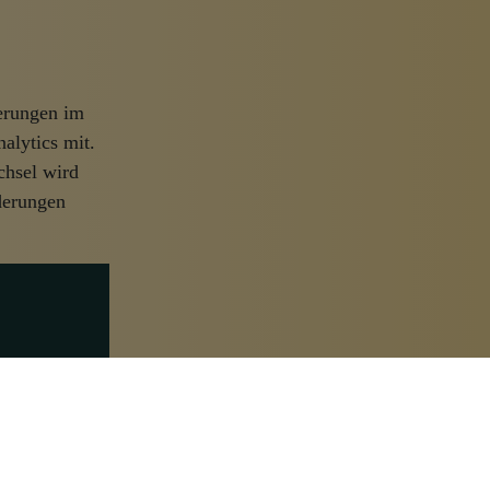
derungen im
alytics mit.
chsel wird
derungen