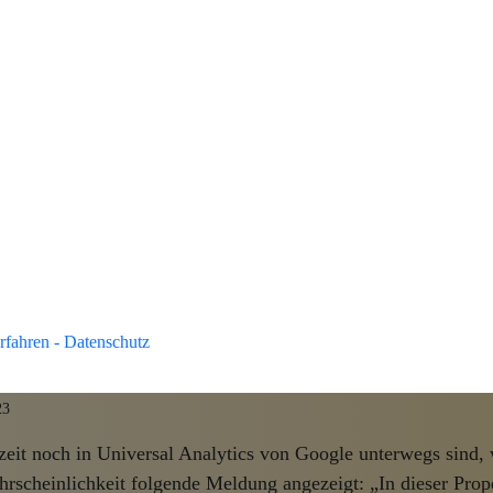
oogle Analytics in 2023
2023 wird das bisherige Universal Analytics eingestellt und
ammeln. Mit GA4 bringt Google dafür ein neues Google Anal
rungen für Oberfläche, Metriken und Tracking bereithält. In 
ich die wichtigsten Punkte zum Wechsel festgehalten: Was ist
ics? Google Analytics 4 ist die […]
ser Property werden ab 1. Juli 2
aten mehr verarbeitet.“ – Das b
rfahren - Datenschutz
weis in Google Analytics
23
eit noch in Universal Analytics von Google unterwegs sind, 
rscheinlichkeit folgende Meldung angezeigt: „In dieser Pro