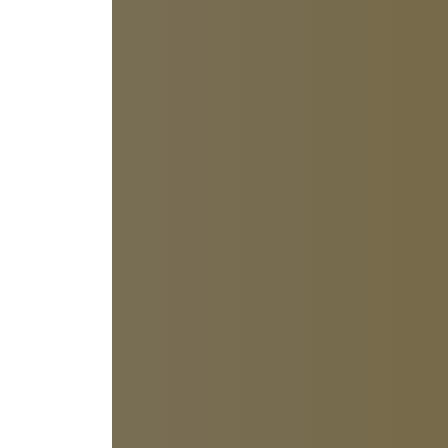
 Dann habe
Daten mehr mit
Informationen
rlieren
mstellung, der
Leistungen als