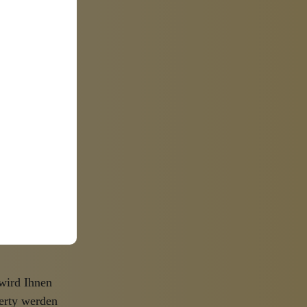
 keine neuen
ytics, welche
diesem
 das neue
023
edeutet
wird Ihnen
perty werden